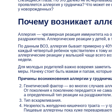
слезящиеся глаза. Но это далеко не исчерпываю
проявляется аллергия у грудничка? Что может ее
у новорожденных?
Почему возникает алл
Аллергия — чрезмерная реакция иммунитета на ок
раздражителю. Аллергические реакции у детей, в 
По данным ВОЗ, аллергия бывает примерно у 40% 
каждый четвертый ребенок чувствителен к тому ил
аллергические реакции у малышей чаще всего возн
недели.
Для молодых родителей важно вовремя заметить
меры. Начеку стоит быть мамам и папам, которые
Причины возникновения аллергии у грудничк
Генетический фактор — во многих случаев алл
От поколения к поколению передается не сама 
а определенный тип реакции на раздражители.
Тип вскармливания.
Незрелость желудочно-кишечного тракта — у г
Пищевые аллергены пока хуже перевариваются,