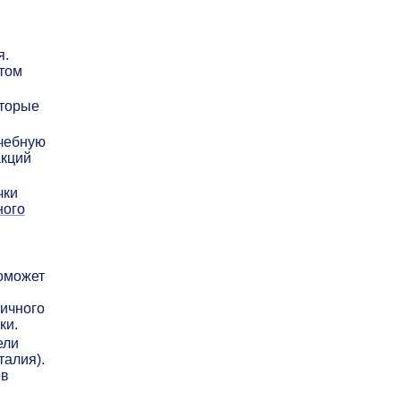
я.
 том
оторые
ечебную
акций
чки
ного
поможет
тичного
ки.
ели
талия).
ов