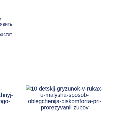
м
ыявить
растет