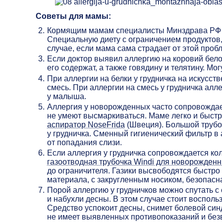
Советы для мамы:
Кормящим мамам специалисты Минздрава РФ 
Специальную диету с ограничением продуктов, 
случае, если мама сама страдает от этой проб
Если доктор выявил аллергию на коровий бело
его содержат, а также говядину и телятину. М
При аллергии на белки у грудничка на искусс
смесь. При аллергии на смесь у грудничка ал
у малыша.
Аллергия у новорожденных часто сопровождае
не умеют высмаркиваться. Маме легко и быст
аспиратор NoseFrida
(Швеция). Большой трубо
у грудничка. Сменный гигиенический фильтр в
от попадания слизи.
Если аллергия у грудничка сопровождается ко
газоотводная трубочка Windi для новорожден
до ограничителя. Газики высвободятся быстро 
материала, с закругленным носиком, безопасн
Порой аллергию у грудничков можно спутать с
и набухли десны. В этом случае стоит восполь
Средство успокоит десны, снимет болевой синд
не имеет выявленных противопоказаний и без