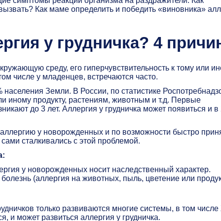
щие симптомы реакции организма на раздражители. Как
 вызвать? Как маме определить и победить «виновника» ал
ергия у грудничка? 4 прич
ружающую среду, его гиперчувствительность к тому или и
том числе у младенцев, встречаются часто.
населения Земли. В России, по статистике Роспотребнадз
и иному продукту, растениям, животным и т.д. Первые
икают до 3 лет. Аллергия у грудничка может появиться и в
 аллергию у новорожденных и по возможности быстро прин
 сами сталкивались с этой проблемой.
а:
ергия у новорожденных носит наследственный характер.
болезнь (аллергия на животных, пыль, цветение или продук
рудничков только развиваются многие системы, в том числе
 и может развиться аллергия у грудничка.