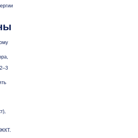
лергии
ины
ному
ора,
 2–3
ять
т),
 ЖКТ.