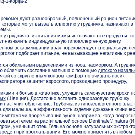
рекомендуют разнообразный, полноценный рацион питани
которые могут вызвать аллергию у грудничка, назначают в
лемы.
к у грудничка, из питания мамы исключают все продукты, к
огут назначить индивидуальную гипоаллергенную диету.
твенном вскармливании врач порекомендует специальную л
лерголог подбирает питание, не вызывающее негативных ре
тся обильными выделениями из носа, насморком. А грудни
ро облегчить состояние малыша с помощью
детского назаль
чкой со скругленным концом комфортно очищать носик
 аспираторе защитит взрослого, проводящего процедуру,
ликами и болью в животике, улучшить самочувствие крохи 
ных
(Швеция). Достаточно вставить одноразовую трубочку
и наступит облегчение. Трубочка из гипоаллергенного элас
а для малыша, а эффективность изделия доказана клиничес
 симптомами прорезывания зубов, например, когда покрасн
зоваться гелем на растительной основе
Dentinale® natura
(И
ром, уменьшит отек. Гель на основе натуральных экстракт
вреден при проглатывании. Его можно применять в любом