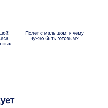
шой!
Полет с малышом: к чему
веса
нужно быть готовым?
енных
ует