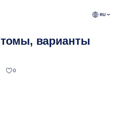
RU
птомы, варианты
0