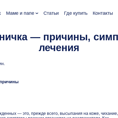
к
Маме и папе
Статьи
Где купить
Контакты
дничка — причины, сим
лечения
ин.
 причины
денных — это, прежде всего, высыпания на коже, чихание,