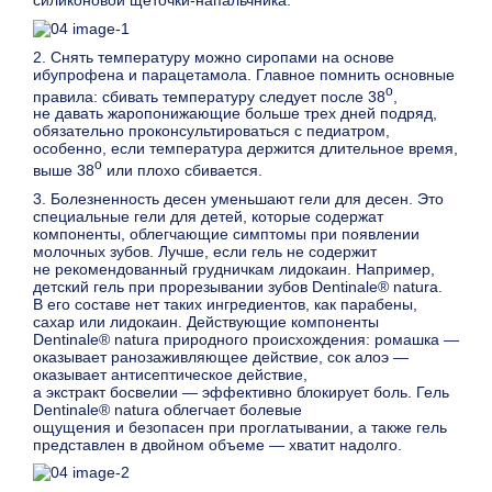
2. Снять температуру можно сиропами на основе
ибупрофена и парацетамола. Главное помнить основные
о
правила: сбивать температуру следует после 38
,
не давать жаропонижающие больше трех дней подряд,
обязательно проконсультироваться с педиатром,
особенно, если температура держится длительное время,
о
выше 38
или плохо сбивается.
3. Болезненность десен уменьшают гели для десен. Это
специальные гели для детей, которые содержат
компоненты, облегчающие симптомы при появлении
молочных зубов. Лучше, если гель не содержит
не рекомендованный грудничкам лидокаин. Например,
детский гель при прорезывании зубов Dentinale® natura.
В его составе нет таких ингредиентов, как парабены,
сахар или лидокаин. Действующие компоненты
Dentinale® natura природного происхождения: ромашка —
оказывает ранозаживляющее действие, сок алоэ —
оказывает антисептическое действие,
а экстракт босвелии — эффективно блокирует боль. Гель
Dentinale® natura облегчает болевые
ощущения и безопасен при проглатывании, а также гель
представлен в двойном объеме — хватит надолго.