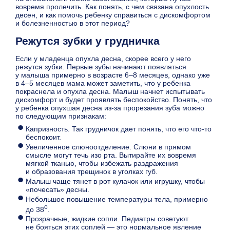
вовремя пролечить. Как понять, с чем связана опухлость
десен, и как помочь ребенку справиться с дискомфортом
и болезненностью в этот период?
Режутся зубки у грудничка
Если у младенца опухла десна, скорее всего у него
режутся зубки. Первые зубы начинают появляться
у малыша примерно в возрасте 6–8 месяцев, однако уже
в 4–5 месяцев мама может заметить, что у ребенка
покраснела и опухла десна. Малыш начнет испытывать
дискомфорт и будет проявлять беспокойство. Понять, что
у ребенка опухшая десна из-за прорезания зуба можно
по следующим признакам:
Капризность. Так грудничок дает понять, что его что-то
беспокоит.
Увеличенное слюноотделение. Слюни в прямом
смысле могут течь изо рта. Вытирайте их вовремя
мягкой тканью, чтобы избежать раздражения
и образования трещинок в уголках губ.
Малыш чаще тянет в рот кулачок или игрушку, чтобы
«почесать» десны.
Небольшое повышение температуры тела, примерно
о
до 38
.
Прозрачные, жидкие сопли. Педиатры советуют
не бояться этих соплей — это нормальное явление