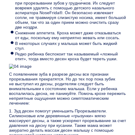
при прорезывании зубов у грудничков. Их следует
вовремя удалять с помощью детского назального
аспиратора NoseFrida®. Он безопасно извлекает
сопли, не травмируя слизистую носика, имеет большой
объем, так что за один прием можно очистить сразу
две ноздри.
Снижение аппетита. Кроха может даже отказываться
от еды, поскольку ему неприятно жевать или сосать.
В некоторых случаях у малыша может быть жидкий
стул.
Редко ребенка беспокоит так называемый «ложный
отит», тогда вместо десен кроха будет тереть ушки.
С появлением зуба в разрезе десны все признаки
прорезывания прекратятся. Но до тех пор пока зубик
не выступил из десны, родителям следует быть
внимательными к состоянию малыша. Если у ребенка
воспалилась десна, не паникуйте. Помочь крохе пережить
неприятные ощущения можно симптоматическим
лечением:
1. Зуд десен помогут уменьшить Прорезыватели.
Силиконовые или деревянные «грызунки» мягко
массируют десны, а также ускоряют прорезывание за счет
давления на десну при кусании. Также мама может
аккуратно делать массаж десен малышу с помощью
силиконовой щеточки-напальчника.