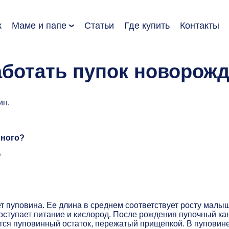
к
Маме и папе
Статьи
Где купить
Контакты
аботать пупок новорож
ин.
нного?
?
 пуповина. Ее длина в среднем соответствует росту малы
поступает питание и кислород. После рождения пупочный ка
тся пуповинный остаток, пережатый прищепкой. В пуповине