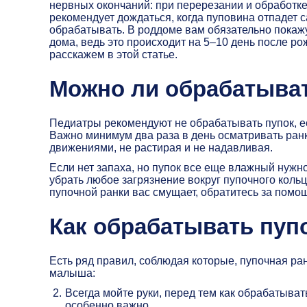
нервных окончаний: при перерезании и обработк
рекомендует дождаться, когда пуповина отпадет 
обрабатывать. В роддоме вам обязательно покажут
дома, ведь это происходит на 5–10 день после р
расскажем в этой статье.
Можно ли обрабатыва
Педиатры рекомендуют не обрабатывать пупок, есл
Важно минимум два раза в день осматривать ран
движениями, не растирая и не надавливая.
Если нет запаха, но пупок все еще влажный нужн
убрать любое загрязнение вокруг пупочного кольц
пупочной ранки вас смущает, обратитесь за помо
Как обрабатывать пуп
Есть ряд правил, соблюдая которые, пупочная ра
малыша:
Всегда мойте руки, перед тем как обрабатыват
особенно важно.