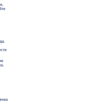
е,
йте
да.
ести
ие
а,
енка