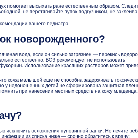
дух помогает высыхать ране естественным образом. Следит
ободной, не перетягивайте пупок подгузником, не заклеива
комендации вашего педиатра.
пок новорожденного?
пяченая вода, если он сильно загрязнен — перекись водоро
льно естественно. ВОЗ рекомендует не использовать
и фукорцин. Использование красящих растворов может прив
, что кожа малышей еще не способна задерживать токсическ
но у недоношенных детей не сформирована защитная пленк
 помнить при нанесении местных средств на кожу младенца.
ачу?
ю исключить осложнения пуповинной ранки. Не лечите реб
 инфекции из списка ниже — срочно обратитесь к врачу: