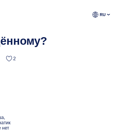
RU
дённому?
2
ша,
натик
 нет