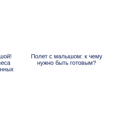
шой!
Полет с малышом: к чему
веса
нужно быть готовым?
енных