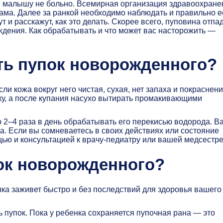
е малышу не больно. Всемирная организация здравоохране
сама. Далее за ранкой необходимо наблюдать и правильно е
 и расскажут, как это делать. Скорее всего, пуповина отпа
ождения. Как обрабатывать и что может вас насторожить —
ть пупок новорожденного?
и кожа вокруг него чистая, сухая, нет запаха и покраснени
ку, а после купания насухо вытирать промакивающими
о 2–4 раза в день обрабатывать его перекисью водорода. В
а. Если вы сомневаетесь в своих действиях или состояние
щью и консультацией к врачу-педиатру или вашей медсестре
ок новорожденного?
нка заживет быстро и без последствий для здоровья вашего
ь пупок. Пока у ребенка сохраняется пупочная рана — это