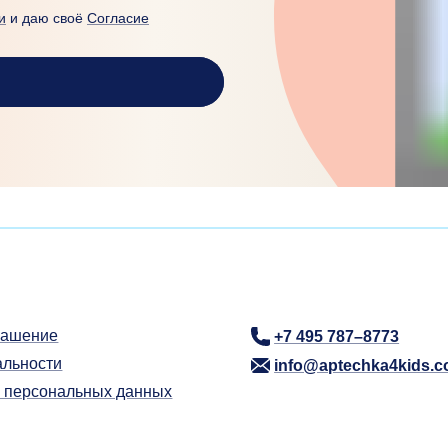
и
и даю своё
Согласие
лашение
+7 495 787–8773
альности
info@aptechka4kids.
у персональных данных