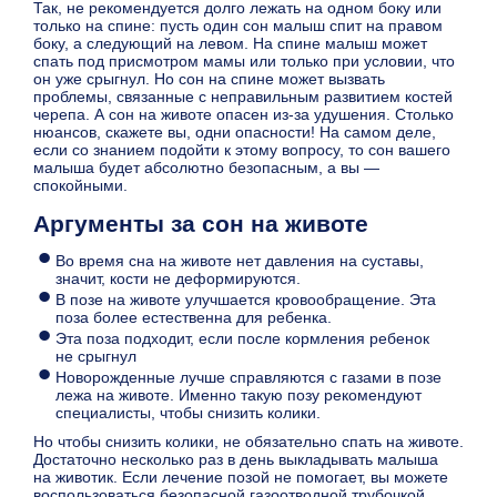
Так, не рекомендуется долго лежать на одном боку или
только на спине: пусть один сон малыш спит на правом
боку, а следующий на левом. На спине малыш может
спать под присмотром мамы или только при условии, что
он уже срыгнул. Но сон на спине может вызвать
проблемы, связанные с неправильным развитием костей
черепа. А сон на животе опасен из-за удушения. Столько
нюансов, скажете вы, одни опасности! На самом деле,
если со знанием подойти к этому вопросу, то сон вашего
малыша будет абсолютно безопасным, а вы —
спокойными.
Аргументы за сон на животе
Во время сна на животе нет давления на суставы,
значит, кости не деформируются.
В позе на животе улучшается кровообращение. Эта
поза более естественна для ребенка.
Эта поза подходит, если после кормления ребенок
не срыгнул
Новорожденные лучше справляются с газами в позе
лежа на животе. Именно такую позу рекомендуют
специалисты, чтобы снизить колики.
Но чтобы снизить колики, не обязательно спать на животе.
Достаточно несколько раз в день выкладывать малыша
на животик. Если лечение позой не помогает, вы можете
воспользоваться безопасной газоотводной трубочкой