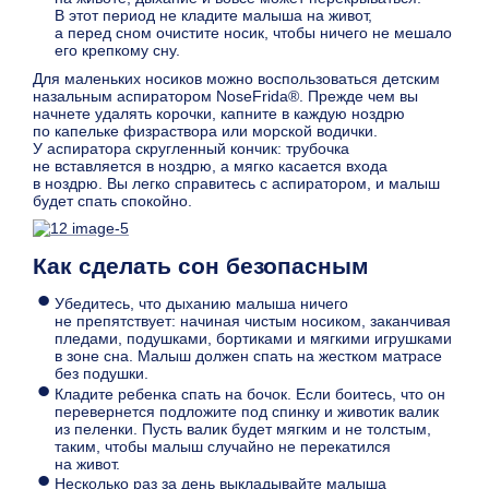
В этот период не кладите малыша на живот,
а перед сном очистите носик, чтобы ничего не мешало
его крепкому сну.
Для маленьких носиков можно воспользоваться детским
назальным аспиратором NoseFrida®. Прежде чем вы
начнете удалять корочки, капните в каждую ноздрю
по капельке физраствора или морской водички.
У аспиратора скругленный кончик: трубочка
не вставляется в ноздрю, а мягко касается входа
в ноздрю. Вы легко справитесь с аспиратором, и малыш
будет спать спокойно.
Как сделать сон безопасным
Убедитесь, что дыханию малыша ничего
не препятствует: начиная чистым носиком, заканчивая
пледами, подушками, бортиками и мягкими игрушками
в зоне сна. Малыш должен спать на жестком матрасе
без подушки.
Кладите ребенка спать на бочок. Если боитесь, что он
перевернется подложите под спинку и животик валик
из пеленки. Пусть валик будет мягким и не толстым,
таким, чтобы малыш случайно не перекатился
на живот.
Несколько раз за день выкладывайте малыша