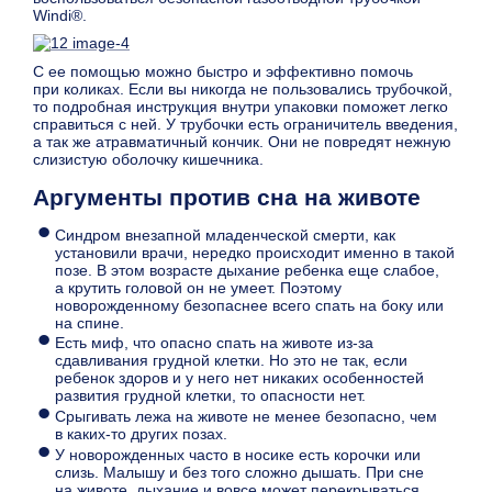
Windi®.
С ее помощью можно быстро и эффективно помочь
при коликах. Если вы никогда не пользовались трубочкой,
то подробная инструкция внутри упаковки поможет легко
справиться с ней. У трубочки есть ограничитель введения,
а так же атравматичный кончик. Они не повредят нежную
слизистую оболочку кишечника.
Аргументы против сна на животе
Синдром внезапной младенческой смерти, как
установили врачи, нередко происходит именно в такой
позе. В этом возрасте дыхание ребенка еще слабое,
а крутить головой он не умеет. Поэтому
новорожденному безопаснее всего спать на боку или
на спине.
Есть миф, что опасно спать на животе из-за
сдавливания грудной клетки. Но это не так, если
ребенок здоров и у него нет никаких особенностей
развития грудной клетки, то опасности нет.
Срыгивать лежа на животе не менее безопасно, чем
в каких-то других позах.
У новорожденных часто в носике есть корочки или
слизь. Малышу и без того сложно дышать. При сне
на животе, дыхание и вовсе может перекрываться.