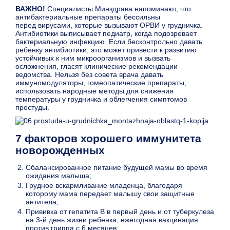
ВАЖНО!
Специалисты Минздрава напоминают, что
антибактериальные препараты бессильны
перед вирусами, которые вызывают ОРВИ у грудничка.
Антибиотики выписывает педиатр, когда подозревает
бактериальную инфекцию. Если бесконтрольно давать
ребенку антибиотики, это может привести к развитию
устойчивых к ним микроорганизмов и вызвать
осложнения, гласят клинические рекомендации
ведомства. Нельзя без совета врача давать
иммуномодуляторы, гомеопатические препараты,
использовать народные методы для снижения
температуры у грудничка и облегчения симптомов
простуды.
7 факторов хорошего иммунитета
новорожденных
Сбалансированное питание будущей мамы во время
ожидания малыша;
Грудное вскармливание младенца, благодаря
которому мама передает малышу свои защитные
антитела;
Прививка от гепатита B в первый день и от туберкулеза
на 3-й день жизни ребенка, ежегодная вакцинация
против гриппа с 6 месяцев;