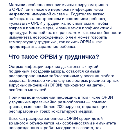
Малыши особенно восприимчивы к вирусам гриппа
и ОРВИ, они тяжелее переносят инфекцию из-за
незрелости иммунной системы. Родителям важно
наблюдать за настроением и состоянием ребенка,
«узнавать» ОРВИ у грудничка по симптомам, чтобы
вовремя принять меры, и заниматься профилактикой
простуды. В нашей статье расскажем, каковы особенности
иммунитета новорожденных, о чем может говорить
температура у грудничка, как лечить ОРВИ и как
предотвратить заражение ребенка.
Что такое ОРВИ у грудничка?
Острые инфекции верхних дыхательных путей,
по
данным
Росздравнадзора, остаются самыми
распространенными заболеваниями у россиян любого
возраста. Большее число случаев острых респираторных
вирусных инфекций (ОРВИ) приходится на детей,
особенно малышей.
Причины возникновения инфекций, в том числе ОРВИ
у грудничка чрезвычайно разнообразны — помимо
гриппа, выявлено более 200 вирусов, поражающих
респираторный тракт, констатируют медики.
Высокая распространенность ОРВИ среди детей
во многом объясняется как особенностями иммунитета
новорожденных и ребят младшего возраста, так