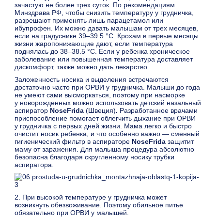
зачастую не более трех суток. По
рекомендациям
Минздрава РФ, чтобы снизить температуру у грудничка,
разрешают применять лишь парацетамол или
ибупрофен. Их можно давать малышам от трех месяцев,
если на градуснике 39–39.5 °С. Крохам в первые месяцы
жизни жаропонижающие дают, если температура
поднялась до 38–38.5 °С. Если у ребенка хроническое
заболевание или повышенная температура доставляет
дискомфорт, также можно дать лекарство.
Заложенность носика и выделения встречаются
достаточно часто при ОРВИ у грудничка. Малыши до года
не умеют сами высморкаться, поэтому при насморке
у новорожденных можно использовать детский назальный
аспиратор
NoseFrida
(Швеция)
.
Разработанное врачами
приспособление помогает облегчить дыхание при ОРВИ
у грудничка с первых дней жизни. Мама легко и быстро
очистит носик ребенка, и что особенно важно — сменный
гигиенический фильтр в аспираторе
NoseFrida
защитит
маму от заражения. Для малыша процедура абсолютно
безопасна благодаря скругленному носику трубки
аспиратора.
2. При высокой температуре у грудничка может
возникнуть обезвоживание. Поэтому обильное питье
обязательно при ОРВИ у малышей.