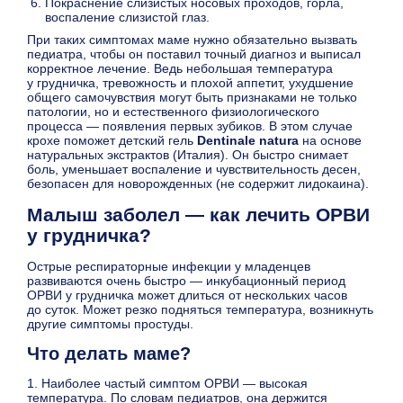
Покраснение слизистых носовых проходов, горла,
воспаление слизистой глаз.
При таких симптомах маме нужно обязательно вызвать
педиатра, чтобы он поставил точный диагноз и выписал
корректное лечение. Ведь небольшая температура
у грудничка, тревожность и плохой аппетит, ухудшение
общего самочувствия могут быть признаками не только
патологии, но и естественного физиологического
процесса — появления первых зубиков. В этом случае
крохе поможет детский гель
Dentinale natura
на основе
натуральных экстрактов (Италия). Он быстро снимает
боль, уменьшает воспаление и чувствительность десен,
безопасен для новорожденных (не содержит лидокаина).
Малыш заболел — как лечить ОРВИ
у грудничка?
Острые респираторные инфекции у младенцев
развиваются очень быстро — инкубационный период
ОРВИ у грудничка может длиться от нескольких часов
до суток. Может резко подняться температура, возникнуть
другие симптомы простуды.
Что делать маме?
1. Наиболее частый симптом ОРВИ — высокая
температура. По словам педиатров, она держится