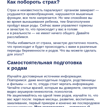
Как побороть страх?
Страх и неизвестность парализуют: организм замирает —
ухудшается кровообращение, нарушаются мышечные
функции, все тело напрягается. Но чем спокойнее вы
во время вынашивания ребенка, тем благополучнее
пройдут ваши роды. Сейчас вами управляют гормоны
и зачастую то, что происходит у вас в голове
и в реальности — не имеет ничего общего. Давайте
расслабимся.
Чтобы избавиться от страха, зачастую достаточно понять,
что происходит и будет происходить с вами в различные
периоды беременности и родов. Что вы можете сделать
для этого?
Самостоятельная подготовка
к родам
Изучайте достоверные источники информации.
Повторимся: даже многодетные подруги, родственницы
и фильмы — не то, откуда стоит черпать информацию.
Читайте статьи врачей, которым вы доверяете, смотрите
видео акушеров-гинекологов, психологов.
Не зацикливайтесь на одной теме родов, изучайте то, что
вас ждет после: первые месяцы, развитие, воспитание,
закаливание, первый прикорм и конечно же послеродовое
восстановление.
Мир материнства — интересный