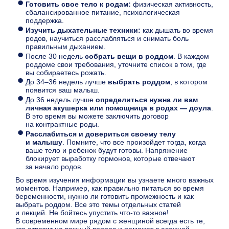
Готовить свое тело к родам:
физическая активность,
сбалансированное питание, психологическая
поддержка.
Изучить дыхательные техники:
как дышать во время
родов, научиться расслабляться и снимать боль
правильным дыханием.
После 30 недель
собрать вещи в роддом
. В каждом
роддоме свои требования, уточните список в том, где
вы собираетесь рожать.
До 34–36 недель лучше
выбрать роддом
, в котором
появится ваш малыш.
До 36 недель лучше
определиться нужна ли вам
личная акушерка или помощница в родах — доула
.
В это время вы можете заключить договор
на контрактные роды.
Расслабиться и довериться своему телу
и малышу
. Помните, что все произойдет тогда, когда
ваше тело и ребенок будут готовы. Напряжение
блокирует выработку гормонов, которые отвечают
за начало родов.
Во время изучения информации вы узнаете много важных
моментов. Например, как правильно питаться во время
беременности, нужно ли готовить промежность и как
выбрать роддом. Все это темы отдельных статей
и лекций. Не бойтесь упустить что-то важное!
В современном мире рядом с женщиной всегда есть те,
кто ответит на важный вопрос и поможет в сложной