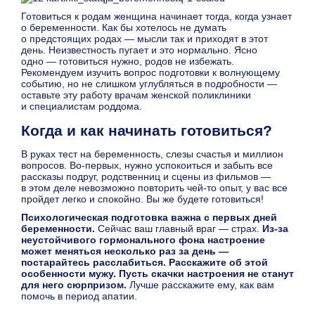
Готовиться к родам женщина начинает тогда, когда узнает
о беременности. Как бы хотелось не думать
о предстоящих родах — мысли так и приходят в этот
день. Неизвестность пугает и это нормально. Ясно
одно — готовиться нужно, родов не избежать.
Рекомендуем изучить вопрос подготовки к волнующему
событию, но не слишком углубляться в подробности —
оставьте эту работу врачам женской поликлиники
и специалистам роддома.
Когда и как начинать готовиться?
В руках тест на беременность, слезы счастья и миллион
вопросов. Во-первых, нужно успокоиться и забыть все
рассказы подруг, родственниц и сцены из фильмов —
в этом деле невозможно повторить чей-то опыт, у вас все
пройдет легко и спокойно. Вы же будете готовиться!
Психологическая подготовка важна с первых дней
беременности.
Сейчас ваш главный враг — страх.
Из-за
неустойчивого гормонального фона настроение
может меняться несколько раз за день —
постарайтесь расслабиться. Расскажите об этой
особенности мужу. Пусть скачки настроения не станут
для него сюрпризом.
Лучше расскажите ему, как вам
помочь в период апатии.