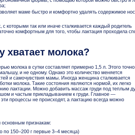
ргономичной формы, с помощью которой можно быстро и л
ра;
озволяет маме быстро и комфортно удалять содержимое нос
, с которыми так или иначе сталкивается каждый родитель
таточно комфортным для того, чтобы лактация проходила сп
ку хватает молока?
ю молока в сутки составляет примерно 1,5 л. Этого точно
малышу, и не одному. Однако это количество меняется
остей и самочувствия мамы. Иногда женщина сталкивается
тки молока. Такие состояния являются нормой, их легко
нию лактации. Можно добавить массаж груди под теплым 
лышом и частым прикладыванием к груди. Главное —
о эти процессы не происходят, а лактацию всегда можно
м основным признакам:
 по 150–200 г первые 3–4 месяца)