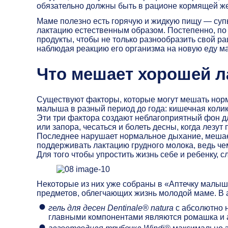
обязательно должны быть в рационе кормящей 
Маме полезно есть горячую и жидкую пищу — суп
лактацию естественным образом. Постепенно, по
продукты, чтобы не только разнообразить свой ра
наблюдая реакцию его организма на новую еду м
Что мешает хорошей л
Существуют факторы, которые могут мешать норм
малыша в разный период до года: кишечная коли
Эти три фактора создают неблагоприятный фон дл
или запора, чесаться и болеть десны, когда лезут
Последнее нарушает нормальное дыхание, мешает
поддерживать лактацию грудного молока, ведь ч
Для того чтобы упростить жизнь себе и ребенку, с
Некоторые из них уже собраны в «Аптечку малы
предметов, облегчающих жизнь молодой маме. В а
гель для десен Dentinale® natura
с абсолютно н
главными компонентами являются ромашка и а