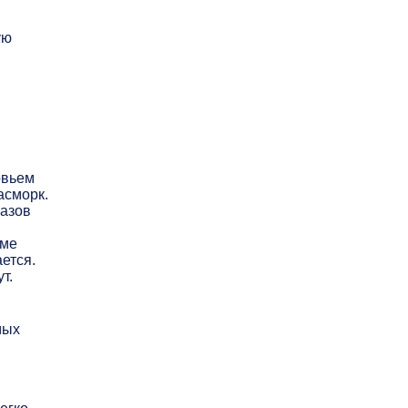
ую
овьем
асморк.
газов
аме
ется.
т.
мых