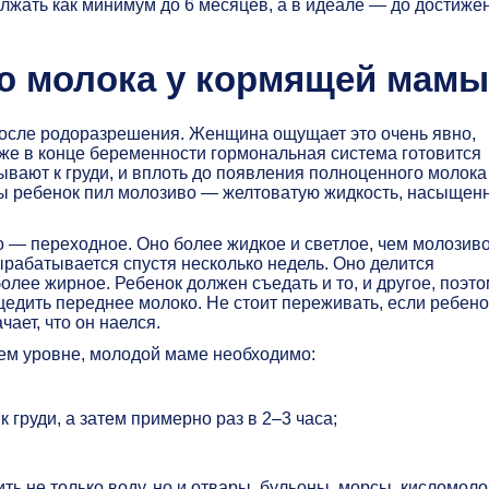
лжать как минимум до 6 месяцев, а в идеале — до достиже
ю молока у кормящей мам
после родоразрешения. Женщина ощущает это очень явно,
уже в конце беременности гормональная система готовится
ывают к груди, и вплоть до появления полноценного молока
бы ребенок пил молозиво — желтоватую жидкость, насыщен
— переходное. Оно более жидкое и светлое, чем молозиво
рабатывается спустя несколько недель. Оно делится
олее жирное. Ребенок должен съедать и то, и другое, поэт
едить переднее молоко. Не стоит переживать, если ребено
чает, что он наелся.
ем уровне, молодой маме необходимо:
груди, а затем примерно раз в 2–3 часа;
ить не только воду, но и отвары, бульоны, морсы, кисломоло