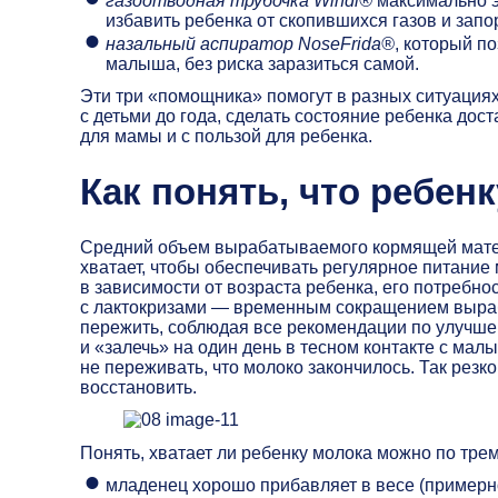
газоотводная трубочка Windi®
максимально э
избавить ребенка от скопившихся газов и запо
назальный аспиратор NoseFrida®
, который п
малыша, без риска заразиться самой.
Эти три «помощника» помогут в разных ситуациях
с детьми до года, сделать состояние ребенка дос
для мамы и с пользой для ребенка.
Как понять, что ребен
Средний объем вырабатываемого кормящей матерь
хватает, чтобы обеспечивать регулярное питание 
в зависимости от возраста ребенка, его потребн
с лактокризами — временным сокращением вырабо
пережить, соблюдая все рекомендации по улучше
и «залечь» на один день в тесном контакте с ма
не переживать, что молоко закончилось. Так резк
восстановить.
Понять, хватает ли ребенку молока можно по тре
младенец хорошо прибавляет в весе (примерно