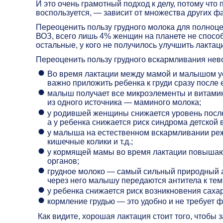
И это очень грамотный подход к делу, потому что
воспользуется, — зависит от множества других ф
Переоценить пользу грудного молока для полноц
ВОЗ, всего лишь 4% женщин на планете не способ
остальные, у кого не получилось улучшить лактац
Переоценить пользу грудного вскармливания нев
Во время лактации между мамой и малышом ус
важно приложить ребенка к груди сразу после 
малыш получает все микроэлементы и витамин
из одного источника — маминого молока;
у родившей женщины снижается уровень после
а у ребенка снижается риск синдрома детской 
у малыша на естественном вскармливании реж
кишечные колики и т.д.;
у кормящей мамы во время лактации повышают
органов;
грудное молоко — самый сильный природный а
через него малышу передаются антитела к тем
у ребенка снижается риск возникновения сахар
кормление грудью — это удобно и не требует ф
Как видите, хорошая лактация стоит того, чтобы