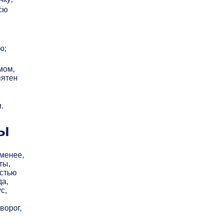
сю
ю;
мом,
пятен
.
ы
 менее,
ты,
остью
да,
с,
ворог,