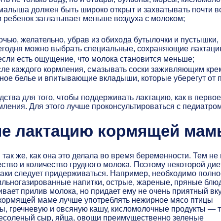
 малыша должен быть широко открыт и захватывать почти в
 и ребенок заглатывает меньше воздуха с молоком;
очью, желательно, убрав из обихода бутылочки и пустышки,
егодня можно выбрать специальные, сохраняющие лактаци
если есть ощущение, что молока становится меньше;
осле каждого кормления, смазывать соски заживляющим кре
бное белье и впитывающие вкладыши, которые уберегут от 
ства для того, чтобы поддерживать лактацию, как в первое
мления. Для этого лучше проконсультироваться с педиатром
е лактацию кормящей мам
так же, как она это делала во время беременности. Тем не
ство и количество грудного молока. Поэтому некоторой дие
таки следует придерживаться. Например, необходимо полн
сильногазированные напитки, острые, жареные, пряные блю
вает прилив молока, но придает ему не очень приятный вку
 кормящей маме лучше употреблять нежирное мясо птицы
ы, гречневую и овсяную кашу, кисломолочные продукты — т
 несоленый сыр, яйца, овощи преимущественно зеленые