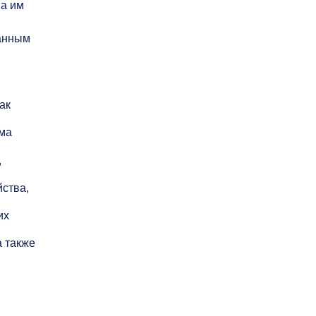
на им
данным
ак
ма
,
ства,
их
 также