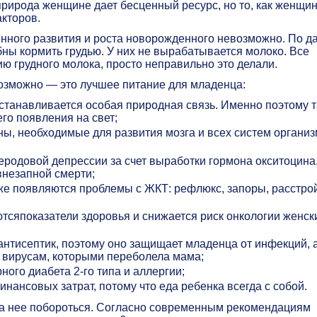
 природа женщине дает бесценный ресурс, но то, как женщи
акторов.
енного развития и роста новорожденного невозможно. По 
ны кормить грудью. У них не вырабатывается молоко. Все
ию грудного молока, просто неправильно это делали.
озможно — это лучшее питание для младенца:
танавливается особая природная связь. Именно поэтому т
его появления на свет;
ы, необходимые для развития мозга и всех систем организ
родовой депрессии за счет выработки гормона окситоцина
внезапной смерти;
е появляются проблемы с ЖКТ: рефлюкс, запоры, расстрой
сяпоказатели здоровья и снижается риск онкологии женск
нтисептик, поэтому оно защищает младенца от инфекций, а
 вирусам, которыми переболела мама;
ного диабета 2-го типа и аллергии;
инансовых затрат, потому что еда ребенка всегда с собой.
 за нее побороться. Согласно современным рекомендациям