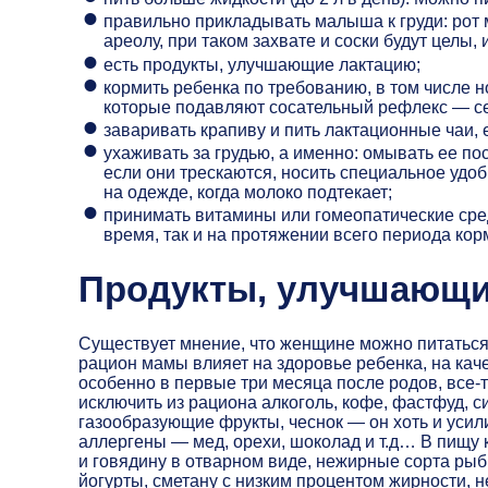
правильно прикладывать малыша к груди: рот
ареолу, при таком захвате и соски будут целы,
есть продукты, улучшающие лактацию;
кормить ребенка по требованию, в том числе н
которые подавляют сосательный рефлекс — с
заваривать крапиву и пить лактационные чаи, 
ухаживать за грудью, а именно: омывать ее п
если они трескаются, носить специальное удо
на одежде, когда молоко подтекает;
принимать витамины или гомеопатические сред
время, так и на протяжении всего периода кор
Продукты, улучшающи
Существует мнение, что женщине можно питаться 
рацион мамы влияет на здоровье ребенка, на каче
особенно в первые три месяца после родов, все-
исключить из рациона алкоголь, кофе, фастфуд, 
газообразующие фрукты, чеснок — он хоть и усили
аллергены — мед, орехи, шоколад и т.д… В пищу
и говядину в отварном виде, нежирные сорта рыб
йогурты, сметану с низким процентом жирности,