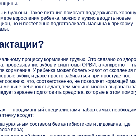
женщины.
ы и бульоны. Такое питание помогает поддерживать хорош
 мере взросления ребенка, можно и нужно вводить новые
цион, но и постепенно подготавливать малыша к прикорму,
амы.
актации?
альному процессу кормления грудью. Это связано со здор
ка, прорезывание зубов и симптомы ОРВИ, а конкретно — н
я кормления. У ребенка может болеть живот от скопления 
 первые зубки, и даже просто забиваться при простуде нос.
 сосанию, что, соответственно, не позволяет кормящей м
ем меньше ребенок съедает, тем меньше молока вырабатыва
ледует заранее подготовить средства, которые в этом помогу
ша» — продуманный специалистами набор самых необходи
птечку входят:
атуральным составом без антибиотиков и лидокаина, где
лоэ вера;