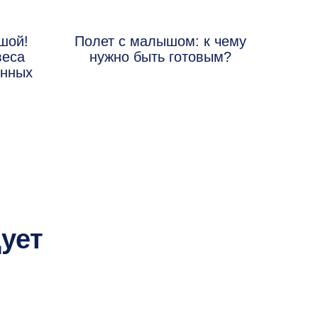
шой!
Полет с малышом: к чему
веса
нужно быть готовым?
енных
ует