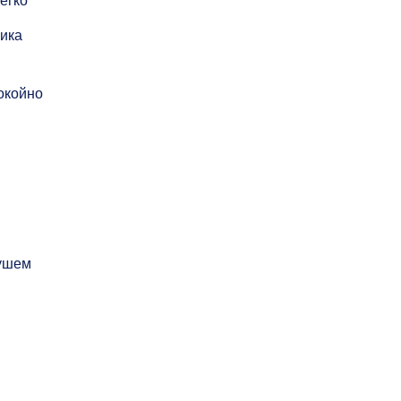
егко
ика
окойно
душем