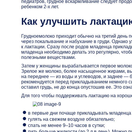
педиатров, грудное вскармливание следует продо
ребенком 2-х лет.
Как улучшить лактаци
Грудноемолоко приходит обычно на третий день 
через покалывание и набухание в груди. Однако 
к лактации. Сразу после родов младенца приклад
младенца необходимо делать это регулярно, что
полезными веществами.
Затем у женщины вырабатывается первое молоко 
Зрелое же молоко, более насыщенное жирами, вы
на переднее — из воды и углеводов, и заднее — б
рекомендуется перед прикладыванием немного сц
оставил грудь, не до конца опустошив ее. Это озна
Для того чтобы поддерживать лактацию на хорош
в первые дни почаще прикладывать младенца к 
гулять на свежем воздухе обязательно;
спать не менее 9–10 часов в сутки;
пить больше жидкости (до 2 л в день). Можно п