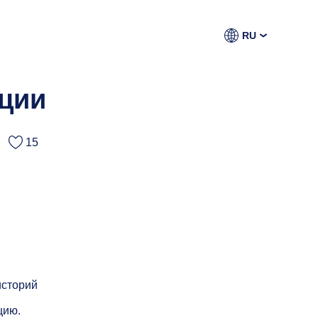
RU
ции
15
историй
цию.