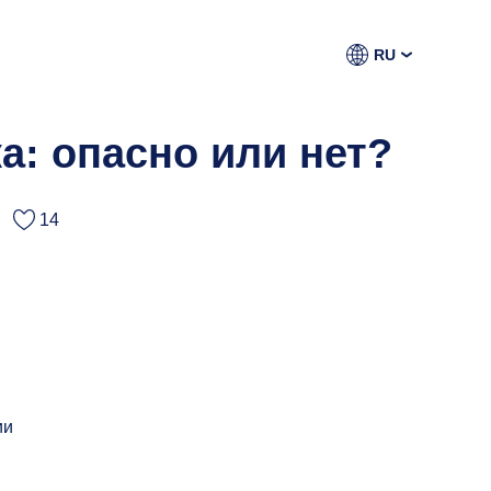
RU
а: опасно или нет?
14
ии