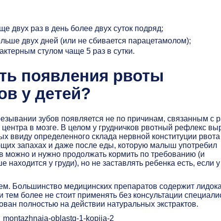
е двух раз в день более двух суток подряд;
льше двух дней (или не сбивается парацетамолом);
ктерным стулом чаще 5 раз в сутки.
сть появления рвоты
ов у детей?
резывании зубов появляется не по причинам, связанным с 
 центра в мозге. В целом у грудничков рвотный рефлекс в
рых ввиду определенного склада нервной конституции рвота
ющих запахах и даже после еды, которую малыш употребил
в можно и нужно продолжать кормить по требованию (и
 находится у груди), но не заставлять ребенка есть, если у
лем. Большинство медицинских препаратов содержит лидока
и тем более не стоит применять без консультации специали
нован полностью на действии натуральных экстрактов.