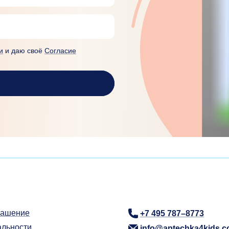
и
и даю своё
Согласие
лашение
+7 495 787–8773
альности
info@aptechka4kids.