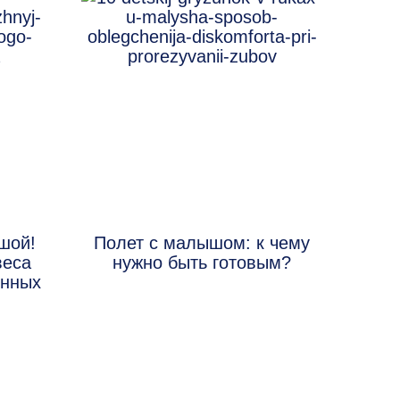
шой!
Полет с малышом: к чему
веса
нужно быть готовым?
енных