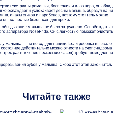
держит экстракты ромашки, босвеллии и алоэ вера, он облад
гко охлаждает и успокаивает десны малыша, образуя на ни
ина, анальгетиков и парабенов, поэтому этот гель можно
ии он полностью безопасен для крохи.
 чтобы дыхание малыша не было затруднено. Освобождать н
го аспиратора NoseFrida. Он с легкостью поможет очистить
а у малыша — не повод для паники. Если ребенка вырвало 
о состояние действительно можно отнести на счет синдрома
ее трех раз в течение нескольких часов) требует немедленно
рорезывания зубов у малыша. Скоро этот этап закончится,
Читайте также