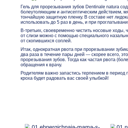
Гель для прорезывания зубов Dentinale natura со
болеутоляющим и антисептическим действием, мя
тончайшую защитную пленку. В составе нет лидока
использовать до 5 раз в день, и при проглатыван
В-третьих, своевременно чистить носовые ходы,
от слизи можно с помощью специального назально
от скопившихся соплей.
Итак, однократная рвота при прорезывании зубик
два раза в течение пары дней — скорее всего, эт
прорезывания зубов. Тогда как частая рвота (бол
обращения к врачу.
Родителям важно запастись терпением в период п
кроха будет радовать вас своей улыбкой!