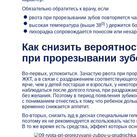
Обязательно обратитесь к врачу, если
рвота при прорезывании зубов повторяется чащ
0)
высокая температура (выше 38
) держится бо
лихорадка сопровождается поносом или нехара
Как снизить вероятно
при прорезывании зуб
Во-первых, успокоиться. Зачастую рвота при про
ЖКТ, а в связи с раздражением соответствующего
ярче, чем у детей постарше и взрослых, у некото
наблюдаться после долгого плача, при раздража
без желания. Поэтому в период появления зубико
с пониманием отнестись к тому, что ребенок дольше
временно снижается аппетит.
Во-вторых, снизить зуд в деснах специальным ге
поэтому их не рекомендуется использовать часто 
В то же время есть средства, эффект которых ос