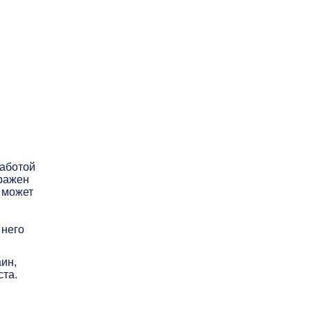
работой
ыражен
 может
 него
ин,
ста.