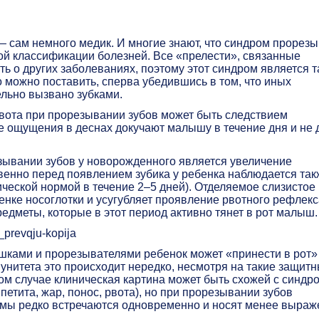
 сам немного медик. И многие знают, что синдром прорез
ой классификации болезней. Все «прелести», связанные
ть о других заболеваниях, поэтому этот синдром является т
 можно поставить, сперва убедившись в том, что иных
ельно вызвано зубками.
рвота при прорезывании зубов может быть следствием
е ощущения в деснах докучают малышу в течение дня и не 
зывании зубов у новорожденного является увеличение
венно перед появлением зубика у ребенка наблюдается так
ической нормой в течение 2–5 дней). Отделяемое слизистое
енке носоглотки и усугубляет проявление рвотного рефлекс
едметы, которые в этот период активно тянет в рот малыш.
рушками и прорезывателями ребенок может «принести в рот»
унитета это происходит нередко, несмотря на такие защит
ом случае клиническая картина может быть схожей с синдр
етита, жар, понос, рвота), но при прорезывании зубов
мы редко встречаются одновременно и носят менее выра