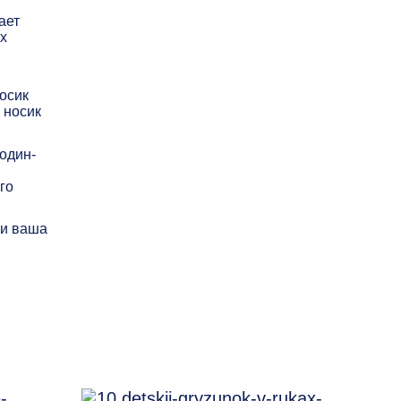
ает
х
осик
 носик
один-
го
 и ваша