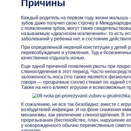
Причины
Каждый родитель на первом году жизни малыша —
зубов даже получил свою строчку в Международн
с появлением зубов, могут также свидетельствова
называемым «диагнозом исключения»: то есть его
заболеваний у ребенка нет, и состояние действит
При определенной нервной конституции у детей 
перевозбуждения и утомления. Зуд и болезненны
качественно отдыхать ночью.
Еще одной причиной появления рвоты при проре
слюноотделения в этот период. Часто непосредст
заложенность носа (что также является физиолог
говоря — прозрачные сопли) стекает по задней ст
Также на него влияют игрушки и всевозможные пр
К сожалению, не все так безобидно: вместе с иг
возбудителей инфекции. И на фоне снижения имм
механизмы, как увеличение слюноотделения. В эт
прорезывания (беспокойство, плач, нарушение апп
у новорожденного обычно перечисленные симпто
характер.