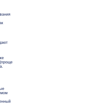
ывания
ак
дают
же
 (проще
а.
ные
омом
женный