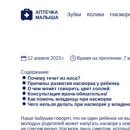
АПТЕЧКА
Зубки
Колики
Насмор
МАЛЫША
12 апреля 2023 г.
Время на прочтение: 7 
Содержание:
Почему течет из носа?
Причины развития насморка у ребенка
О чем может говорить цвет соплей:
Консультация врача обязательна!
Как помочь младенцу при насморке
Чего нельзя делать при насморке у младен
Наши бабушки говорят, что ни один ребенок не выр
молодых родителей может напугать насморк у нов
не совсем верно. Насморк лишь симптом, который