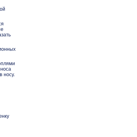
ной
ся
ые
азать
ционных
соплями
 носа
в носу.
енку