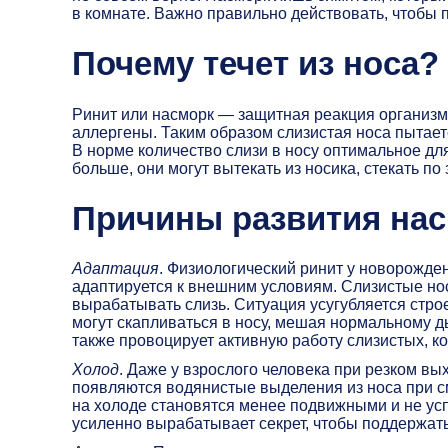
в комнате. Важно правильно действовать, чтобы
Почему течет из носа?
Ринит или насморк — защитная реакция организма
аллергены. Таким образом слизистая носа пытаетс
В норме количество слизи в носу оптимальное дл
больше, они могут вытекать из носика, стекать по
Причины развития нас
Адаптация
. Физиологический ринит у новорожд
адаптируется к внешним условиям. Слизистые нос
вырабатывать слизь. Ситуация усугубляется стро
могут скапливаться в носу, мешая нормальному д
также провоцирует активную работу слизистых, к
Холод
. Даже у взрослого человека при резком вы
появляются водянистые выделения из носа при см
на холоде становятся менее подвижными и не успе
усиленно вырабатывает секрет, чтобы поддержат