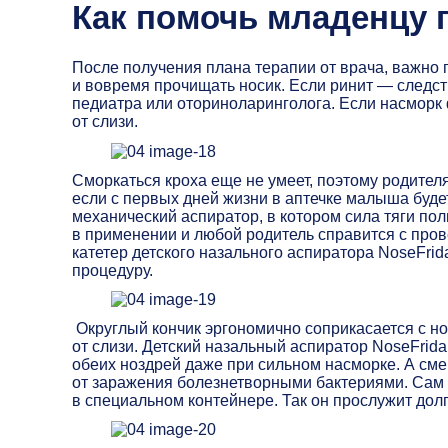
Как помочь младенцу 
После получения плана терапии от врача, важно
и вовремя прочищать носик. Если ринит — следс
педиатра или оториноларинголога. Если насморк
от слизи.
Сморкаться кроха еще не умеет, поэтому родител
если с первых дней жизни в аптечке малыша буде
механический аспиратор, в котором сила тяги по
в применении и любой родитель справится с пр
катетер детского назального аспиратора NoseFri
процедуру.
Округлый кончик эргономично соприкасается с но
от слизи. Детский назальный аспиратор NoseFrid
обеих ноздрей даже при сильном насморке. А с
от заражения болезнетворными бактериями. Сам 
в специальном контейнере. Так он прослужит дол