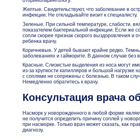
оториноларингологу.
Желтые. Свидетельствуют, что заболевание в ост
инфекции. Не откладывайте визит к специалисту.
Зеленые. При сильной температуре, слабости, вя
показателем бактериальной инфекции. Если же со
сопли скорее признак скорого выздоровления и о
ребенка врачу.
Коричневые. У детей бывают крайне редко. Темн
заболеваниях и гайморите. В данном случае без в
Красные. Слизистые выделения из носа могут име
из-за хрупкости капилляров и большой нагрузке н
с соплями не сопряжены с болезнью. В таком случ
Немедленно обратитесь к врачу.
Консультация врача о
Насморк у новорожденного в любой форме являетс
не получится определить причину соплей у новор
при насморке. Только врач может сказать, как п
диагнозу.