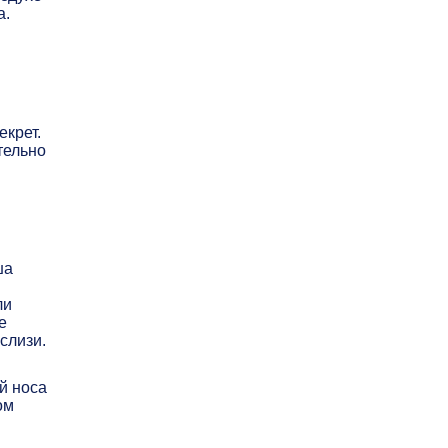
а.
екрет.
тельно
ша
ли
е
слизи.
й носа
ом