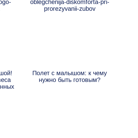
шой!
Полет с малышом: к чему
веса
нужно быть готовым?
енных