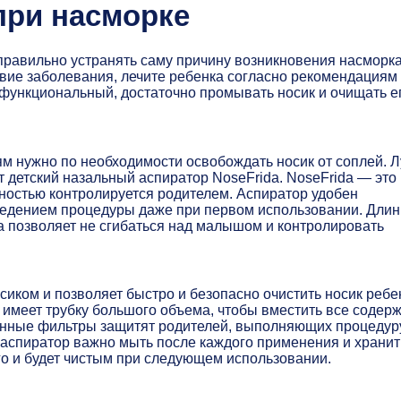
при насморке
 правильно устранять саму причину возникновения насморк
твие заболевания, лечите ребенка согласно рекомендациям
 функциональный, достаточно промывать носик и очищать е
ям нужно по необходимости освобождать носик от соплей. 
т детский назальный аспиратор NoseFrida. NoseFrida — это
лностью контролируется родителем. Аспиратор удобен
оведением процедуры даже при первом использовании. Дли
da позволяет не сгибаться над малышом и контролировать
сиком и позволяет быстро и безопасно очистить носик ребе
a имеет трубку большого объема, чтобы вместить все содер
менные фильтры защитят родителей, выполняющих процедур
аспиратор важно мыть после каждого применения и хранит
го и будет чистым при следующем использовании.