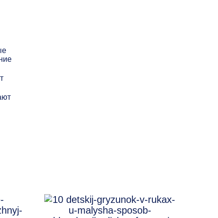
ые
ние
т
ают