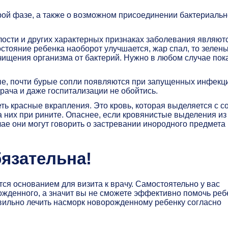
рой фазе, а также о возможном присоединении бактериаль
лости и других характерных признаках заболевания являют
стояние ребенка наоборот улучшается, жар спал, то зелен
чищения организма от бактерий. Нужно в любом случае пок
ые, почти бурые сопли появляются при запущенных инфек
рача и даже госпитализации не обойтись.
ть красные вкрапления. Это кровь, которая выделяется с 
а них при рините. Опаснее, если кровянистые выделения из
ае они могут говорить о застревании инородного предмета 
бязательна!
я основанием для визита к врачу. Самостоятельно у вас
ожденного, а значит вы не сможете эффективно помочь реб
равильно лечить насморк новорожденному ребенку согласно