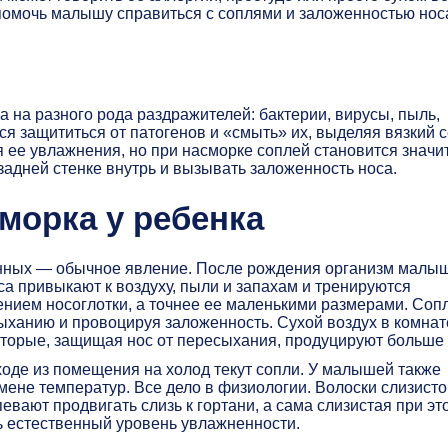
 помочь малышу справиться с соплями и заложенностью нос
 на разного рода раздражителей: бактерии, вирусы, пыль,
я защититься от патогенов и «смыть» их, выделяя вязкий с
я ее увлажнения, но при насморке соплей становится значи
 задней стенке внутрь и вызывать заложенность носа.
морка у ребенка
енных — обычное явление. После рождения организм малы
а привыкают к воздуху, пыли и запахам и тренируются
ением носоглотки, а точнее ее маленькими размерами. Соп
ыханию и провоцируя заложенность. Сухой воздух в комнат
оторые, защищая нос от пересыхания, продуцируют больше 
ходе из помещения на холод текут сопли. У малышей также
ене температур. Все дело в физиологии. Волоски слизисто
вают продвигать слизь к гортани, а сама слизистая при эт
ь естественный уровень увлажненности.