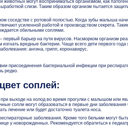
ти животных могут восприниматься организмом, как патоген
 выработкой слизи. Таким образом организм пытается защит
сном соседстве с ротовой полостью. Когда зубы малыша нач
твечают усиленной работой и производством секрета. Таки
вождается обильными соплями.
 — первый барьер на пути вирусов. Насморком организм реа
 изгнать вредные бактерии. Чаще всего дети первого года
заболевания: ангина, грипп, коронавирус.
ствии присоединения бактериальной инфекции при респира
ь редко.
цвет соплей:
при выходе на холод во время прогулки с малышом или я
ачные сопли могут образоваться в первые дни заболевания
ать лечение или будет достаточно туалета носа.
 респираторные заболевания. Кроме того белыми могут быт
нице у новорожденных. Рекомендуется обратиться к педиат