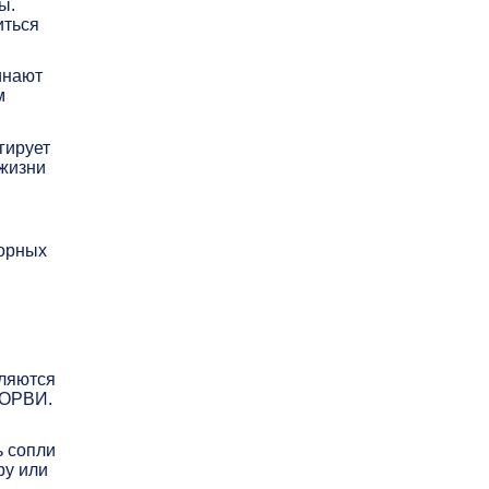
ы.
иться
инают
м
гирует
 жизни
торных
вляются
 ОРВИ.
ь сопли
ру или