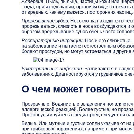
Аллергия
. Пыль, пыльца, частицы кожи или шерс
Тогда, при их вдыхании, организм будет отвечать
от вредных, как ему кажется, посторонних частиц.
Прорезывание зубов
. Носоглотка находится в те
прорезываться, слизистые носа возбуждаются и о
образом прорезывание зубов очень часто сопро
Респираторные инфекции
. Нос и его слизистые
на заболевание и пытается естественным образом
болеют простудой, но могут встречаться и другие 
Бактериальные инфекции
. Развиваются в след
заболеваниях. Диагностируются у грудничков очен
О чем может говорить 
Прозрачные. Водянистые выделения появляются 
аллергической реакцией. Более густые, но прозр
Проконсультируйтесь с педиатром, следует ли нач
Белые. Или мутные и густые сопли указывают на
при грибковых поражениях, например, при молоч