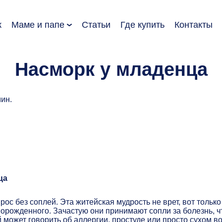
к
Маме и папе
Статьи
Где купить
Контакты
Насморк у младенца
мин.
ца
ос без соплей. Эта житейская мудрость не врет, вот только
орожденного. Зачастую они принимают сопли за болезнь, ч
 может говорить об аллергии, простуде или просто сухом в